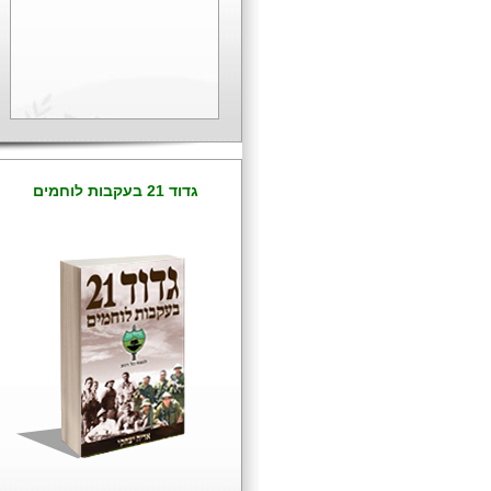
עומק למרכז אמריקה הלא
מוכרת, ניקארגואה ובליז (14
ימים) 4. טיול לאפריקה הלא
מוכרת, מוזמביק (10 ימים)
5. טיול לשבע האחיות בצפון
מזרח הודו (18 ימים) 6. טיול
לארבע "הקטנות" של
אירופה: ותיקן, סן מרינו,
ליכטנשטיין ומונקו (12 ימים)
פרטים 0505246770
01/01/2026
גדוד 21 בעקבות לוחמים
נפתח הרישום למגוון
הרצאות וסיורי מורשת
קרב
עשרות הרצאות ומסלולי
טיול בנושאי מלחמת
העצמאות, הקמת צה"ל
והקמת מדינת ישראל בדגש
על מלחמת חרבות ברזל
2023 - 2025 על ידי אחד
מטובי המומחים - אריה
יצחקי. פרטים 0505246770