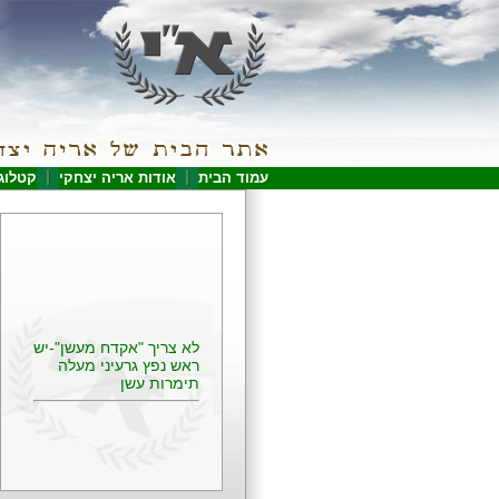
עמוד הבית
אודות אריה יצחקי
קטלוג
לא צריך "אקדח מעשן"-יש
ראש נפץ גרעיני מעלה
תימרות עשן
פירסום ראשון של דו"ח
אגרנט המלא
הטבח בקיבוץ נ´